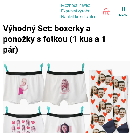
Přejít
Možnosti navíc:
na
NÁKUPNÍ
Expresní výroba
obsah
KOŠÍK
Náhled ke schválení
Výhodný Set: boxerky a
ponožky s fotkou (1 kus a 1
pár)