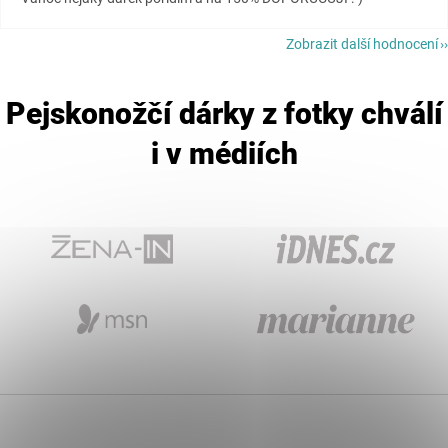
Zobrazit další hodnocení
Pejskonožčí dárky z fotky chválí
i v médiích
Z
á
p