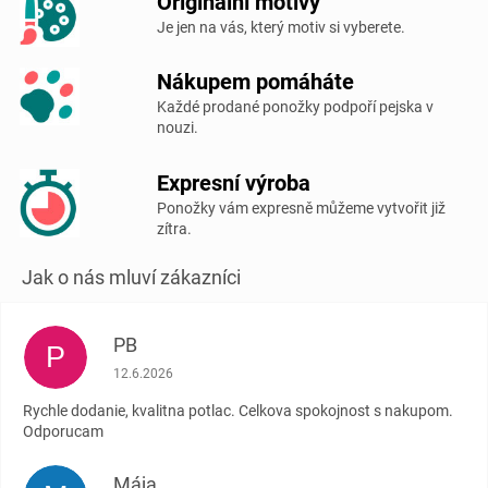
Originální motivy
Je jen na vás, který motiv si vyberete.
Nákupem pomáháte
Každé prodané ponožky podpoří pejska v
nouzi.
Expresní výroba
Ponožky vám expresně můžeme vytvořit již
zítra.
PB
P
Hodnocení obchodu je 5 z 5 hvězdiček.
12.6.2026
Rychle dodanie, kvalitna potlac. Celkova spokojnost s nakupom.
Odporucam
Mája