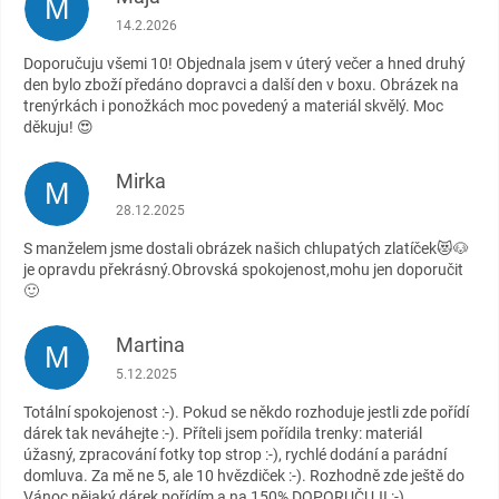
M
Hodnocení obchodu je 5 z 5 hvězdiček.
14.2.2026
Doporučuju všemi 10! Objednala jsem v úterý večer a hned druhý
den bylo zboží předáno dopravci a další den v boxu. Obrázek na
trenýrkách i ponožkách moc povedený a materiál skvělý. Moc
děkuju! 😍
Mirka
M
Hodnocení obchodu je 5 z 5 hvězdiček.
28.12.2025
S manželem jsme dostali obrázek našich chlupatých zlatíček😻🐶
je opravdu překrásný.Obrovská spokojenost,mohu jen doporučit
🙂
Martina
M
Hodnocení obchodu je 5 z 5 hvězdiček.
5.12.2025
Totální spokojenost :-). Pokud se někdo rozhoduje jestli zde pořídí
dárek tak neváhejte :-). Příteli jsem pořídila trenky: materiál
úžasný, zpracování fotky top strop :-), rychlé dodání a parádní
domluva. Za mě ne 5, ale 10 hvězdiček :-). Rozhodně zde ještě do
Vánoc nějaký dárek pořídím a na 150% DOPORUČUJI :-)