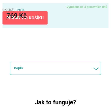
Vyrobíme do 3 pracovních dnů
968 Kč
–20 %
769 Kč
PŘIDAT DO KOŠÍKU
Měrná
cena:
Popis
Jak to funguje?