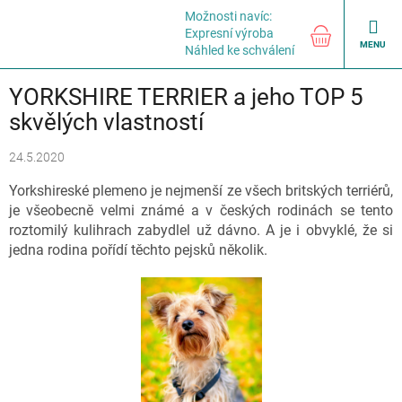
Přejít
Možnosti navíc:
na
NÁKUPNÍ
Expresní výroba
obsah
KOŠÍK
Náhled ke schválení
YORKSHIRE TERRIER a jeho TOP 5
skvělých vlastností
24.5.2020
Yorkshireské plemeno je nejmenší ze všech britských terriérů,
je všeobecně velmi známé a v českých rodinách se tento
roztomilý kulihrach zabydlel už dávno. A je i obvyklé, že si
jedna rodina pořídí těchto pejsků několik.