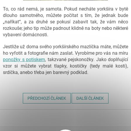
To, co rád nemá, je samota. Pokud necháte yorkšíra v bytě
dlouho samotného, můžete počítat s tím, že jednak bude
„naříkat“, a za druhé se pokusí zabavit tak, že vám něco
rozkouše; jeho tip může padnout klidně na boty nebo některé
vybavení domácnosti.
Jestliže už doma svého yorkšírského mazlíčka máte, můžete
ho vyfotit a fotografie nám zaslat. Vyrobíme pro vás na míru
ponožky s potiskem
, takzvané pejskonožky. Jako doplňující
vzor si můžete vybrat tlapky, kostičky (tedy malé kosti),
srdíčka, anebo třeba jen barevný podklad.
PŘEDCHOZÍ ČLÁNEK
DALŠÍ ČLÁNEK
Z
á
p