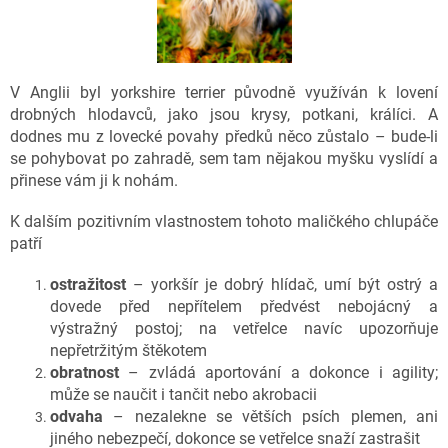
V Anglii byl yorkshire terrier původně využíván k lovení
drobných hlodavců, jako jsou krysy, potkani, králíci. A
dodnes mu z lovecké povahy předků něco zůstalo – bude-li
se pohybovat po zahradě, sem tam nějakou myšku vyslídí a
přinese vám ji k nohám.
K dalším pozitivním vlastnostem tohoto maličkého chlupáče
patří
ostražitost
– yorkšír je dobrý hlídač, umí být ostrý a
dovede před nepřítelem předvést nebojácný a
výstražný postoj; na vetřelce navíc upozorňuje
nepřetržitým štěkotem
obratnost
– zvládá aportování a dokonce i agility;
může se naučit i tančit nebo akrobacii
odvaha
– nezalekne se větších psích plemen, ani
jiného nebezpečí, dokonce se vetřelce snaží zastrašit