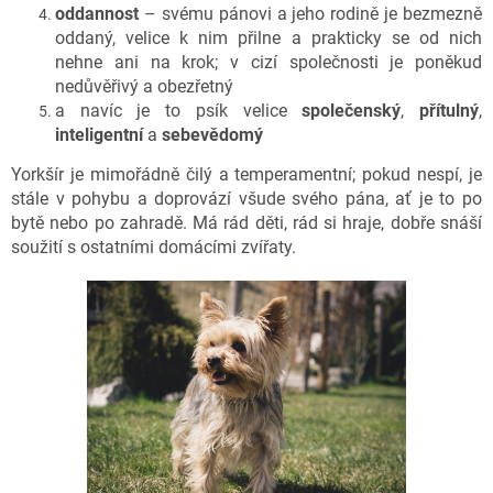
oddannost
– svému pánovi a jeho rodině je bezmezně
oddaný, velice k nim přilne a prakticky se od nich
nehne ani na krok; v cizí společnosti je poněkud
nedůvěřivý a obezřetný
a navíc je to psík velice
společenský
,
přítulný
,
inteligentní
a
sebevědomý
Yorkšír je mimořádně čilý a temperamentní; pokud nespí, je
stále v pohybu a doprovází všude svého pána, ať je to po
bytě nebo po zahradě. Má rád děti, rád si hraje, dobře snáší
soužití s ostatními domácími zvířaty.