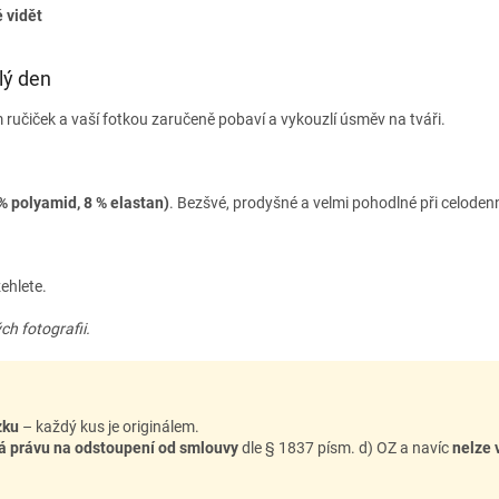
 vidět
lý den
ručiček a vaší fotkou zaručeně pobaví a vykouzlí úsměv na tváři.
% polyamid, 8 % elastan)
. Bezšvé, prodyšné a velmi pohodlné při celodenn
ehlete.
ch fotografii.
zku
– každý kus je originálem.
á právu na odstoupení od smlouvy
dle § 1837 písm. d) OZ a navíc
nelze 