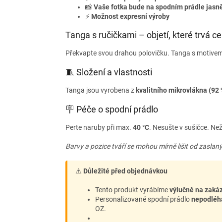
📸
Vaše fotka bude na spodním prádle jasně
⚡
Možnost expresní výroby
Tanga s ručičkami – objetí, které trvá ce
Překvapte svou drahou polovičku. Tanga s motivem 
🧵 Složení a vlastnosti
Tanga jsou vyrobena z
kvalitního mikrovlákna (92 
🪧 Péče o spodní prádlo
Perte naruby při max.
40 °C
. Nesušte v sušičce. Než
Barvy a pozice tváří se mohou mírně lišit od zaslaný
⚠️
Důležité před objednávkou
Tento produkt vyrábíme
výlučně na zaká
Personalizované spodní prádlo
nepodléh
OZ.