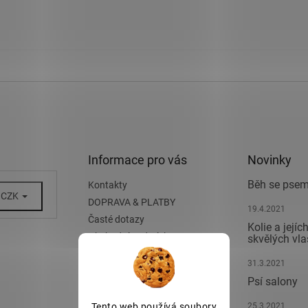
Informace pro vás
Novinky
Běh se pse
Kontakty
CZK
DOPRAVA & PLATBY
19.4.2021
Časté dotazy
Kolie a její
Obchodní podmínky
skvělých vla
Podmínky ochrany osobních
31.3.2021
údajů
Psí salony
Hodnocení obchodu
25.3.2021
Tento web používá soubory