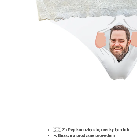
🇨🇿
Za Pejskonožky stojí český tým lidí
✂️
Bezšvé a prodyšné provedení