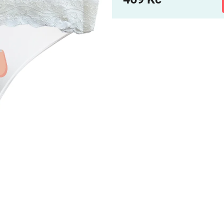
Měrná
cena: