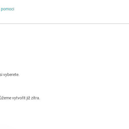
o pomoci
si vyberete.
me vytvořit již zítra.