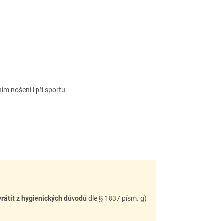
ím nošení i při sportu.
vrátit z hygienických důvodů
dle § 1837 písm. g)