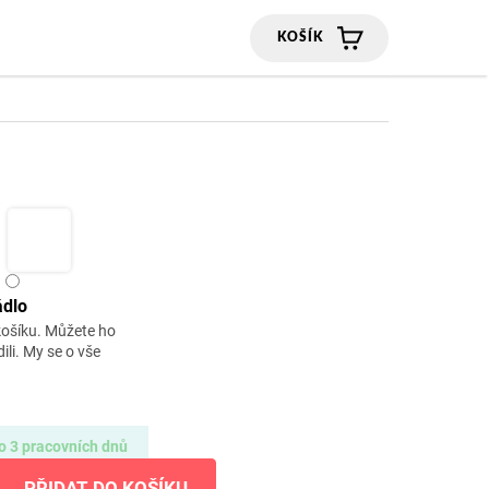
NÁKUPNÍ
KOŠÍK
ádlo
košíku. Můžete ho
dili. My se o vše
o 3 pracovních dnů
PŘIDAT DO KOŠÍKU