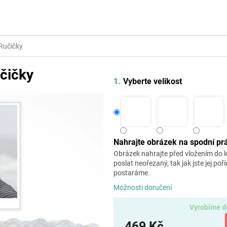
KY
PORTRÉT
KONTAKTY
 Ručičky
učičky
Vyberte velikost
Nahrajte obrázek na spodní pr
Obrázek nahrajte před vložením do 
poslat neořezaný, tak jak jste jej poří
postaráme.
Možnosti doručení
Vyrobíme d
469 Kč