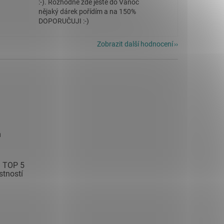
:-). Rozhodně zde ještě do Vánoc
nějaký dárek pořídím a na 150%
DOPORUČUJI :-)
Zobrazit další hodnocení
m
ch TOP 5
stností