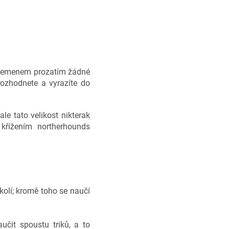
 plemenem prozatím žádné
rozhodnete a vyrazíte do
le tato velikost nikterak
 křížením northerhounds
kolí; kromě toho se naučí
učit spoustu triků, a to