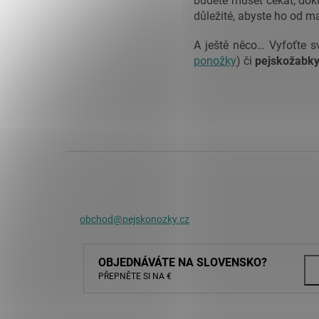
budete muset čekat, doku
důležité, abyste ho od mal
A ještě něco… Vyfoťte 
ponožky
) či
pejskožabk
Z
á
p
a
t
obchod@pejskonozky.cz
í
OBJEDNÁVÁTE NA SLOVENSKO?