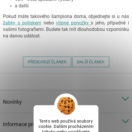
a další
Pokud máte takového šampiona doma, objednejte si u nás
žabky s potiskem
nebo
vtipné ponožky
s jeho, případně i
vašimi fotografiemi. Budete tak mít dlouhodobou vzpomínku
na danou událost.
PŘEDCHOZÍ ČLÁNEK
DALŠÍ ČLÁNEK
Z
á
p
a
t
Novinky
í
Tento web používá soubory
Informace pro vás
cookie. Dalším procházením
tohoto webu vyjadřujete