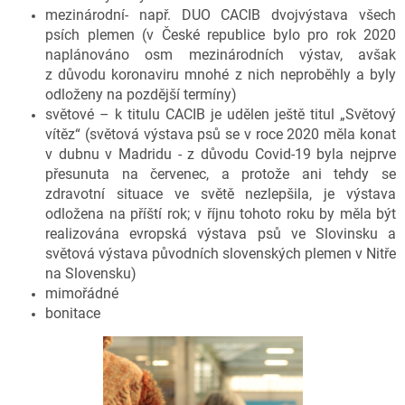
mezinárodní- např. DUO CACIB dvojvýstava všech
psích plemen (v České republice bylo pro rok 2020
naplánováno osm mezinárodních výstav, avšak
z důvodu koronaviru mnohé z nich neproběhly a byly
odloženy na pozdější termíny)
světové – k titulu CACIB je udělen ještě titul „Světový
vítěz“ (světová výstava psů se v roce 2020 měla konat
v dubnu v Madridu - z důvodu Covid-19 byla nejprve
přesunuta na červenec, a protože ani tehdy se
zdravotní situace ve světě nezlepšila, je výstava
odložena na příští rok; v říjnu tohoto roku by měla být
realizována evropská výstava psů ve Slovinsku a
světová výstava původních slovenských plemen v Nitře
na Slovensku)
mimořádné
bonitace