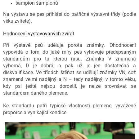
šampion šampionů
Na výstavu se pes přihlásí do patřičné výstavní třídy (podle
věku zvířete).
Hodnocení vystavovaných zvířat
Při výstavě psů uděluje porota známky. Ohodnocení
vypovídá o tom, do jaké míry pes vyhovuje předepsaným
standardům pro tu kterou rasu. Známka V znamená
výborná, D je dobrá, a pak už je jen dostatečná a
diskvalifikace. Ve třídách štěňat se udělují známky VN, což
znamená velmi nadějný a N – tedy nadějný; v tomto věku,
kdy psi ještě nejsou dorostlí, je nelze srovnávat se
standardem daného plemene.
Ke standardu patří typické vlastnosti plemene, vyvážené
proporce a vynikající kondice.