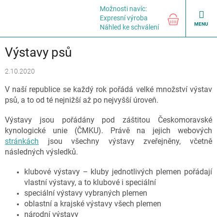
Přejít
Možnosti navíc:
na
NÁKUPNÍ
Expresní výroba
obsah
KOŠÍK
Náhled ke schválení
Výstavy psů
2.10.2020
V naší republice se každý rok pořádá velké množství výstav
psů, a to od té nejnižší až po nejvyšší úroveň.
Výstavy jsou pořádány pod záštitou Českomoravské
kynologické unie (ČMKU). Právě na jejich webových
stránkách
jsou všechny výstavy zveřejněny, včetně
následných výsledků.
klubové výstavy – kluby jednotlivých plemen pořádají
vlastní výstavy, a to klubové i speciální
speciální výstavy vybraných plemen
oblastní a krajské výstavy všech plemen
národní výstavy