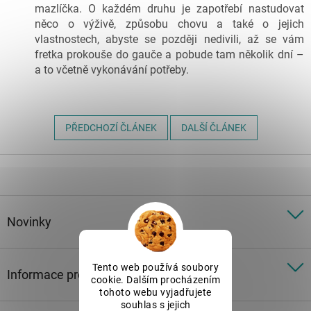
mazlíčka. O každém druhu je zapotřebí nastudovat
něco o výživě, způsobu chovu a také o jejich
vlastnostech, abyste se později nedivili, až se vám
fretka prokouše do gauče a pobude tam několik dní –
a to včetně vykonávání potřeby.
PŘEDCHOZÍ ČLÁNEK
DALŠÍ ČLÁNEK
Z
á
p
a
t
Novinky
í
Tento web používá soubory
Informace pro vás
cookie. Dalším procházením
tohoto webu vyjadřujete
souhlas s jejich