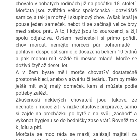
chovalo v bohatých rodinách již na počátku 18. století.
Morčata jsou zvířátka velice společenská - obzvláště
samice, a tak je možný i skupinový chov. Avšak lepší je
pouze jeden sameček, neboť ti se začínají velice brzy
mezi sebou prát. A to, i když jsou to sourozenci, a žijí
spolu odjakživa. Ovšem nechcete-li si přímo pořídit
chov morčat, nemějte morčecí pár pohromadě –
pohlavní dospělost samic je dosažena během 10 týdnů
a pak mohou mít každé tři měsíce mladé. Morče se
dožívá čtyř až deseti let.
A v čem byste měli morče chovat?V dostatečně
prostorné kleci, anebo v akváriu či teráriu. Tam by mělo
ještě mít svůj malý domeček, kam si můžete podle
potřeby zalézt.
Zkušenosti některých chovatelů jsou takové, že
necháte-li morče žít i v nízké plastové přepravce, samo
si zajde na procházku po bytě a na svůj „záchod“ a
vykonat hygienu se do bedničky zase vrátí. Rovněž tak
k jídlu a pití.
Morčata se moc ráda se mazlí, zalézají majiteli za