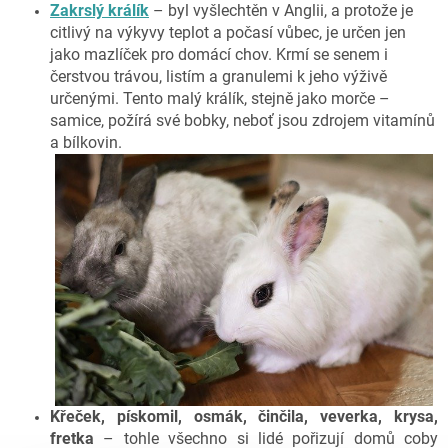
Zakrslý králík
– byl vyšlechtěn v Anglii, a protože je
citlivý na výkyvy teplot a počasí vůbec, je určen jen
jako mazlíček pro domácí chov. Krmí se senem i
čerstvou trávou, listím a granulemi k jeho výživě
určenými. Tento malý králík, stejně jako morče –
samice, požírá své bobky, neboť jsou zdrojem vitamínů
a bílkovin.
Křeček, pískomil, osmák, činčila, veverka, krysa,
fretka
– tohle všechno si lidé pořizují domů coby