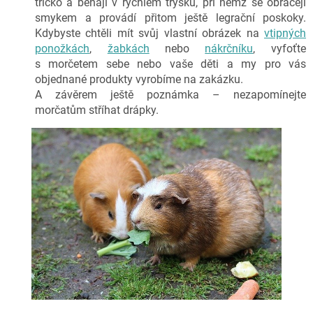
tričko a běhají v rychlém trysku, při němž se obracejí
smykem a provádí přitom ještě legrační poskoky.
Kdybyste chtěli mít svůj vlastní obrázek na
vtipných
ponožkách
,
žabkách
nebo
nákrčníku
, vyfoťte
s morčetem sebe nebo vaše děti a my pro vás
objednané produkty vyrobíme na zakázku.
A závěrem ještě poznámka – nezapomínejte
morčatům stříhat drápky.