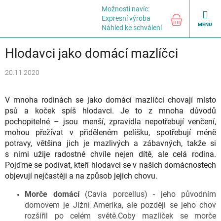
Přejít
Možnosti navíc:
na
NÁKUPNÍ
Expresní výroba
obsah
KOŠÍK
Náhled ke schválení
Hlodavci jako domácí mazlíčci
20.11.2020
V mnoha rodinách se jako domácí mazlíčci chovají místo
psů a koček spíš hlodavci. Je to z mnoha důvodů
pochopitelné – jsou menší, zpravidla nepotřebují venčení,
mohou přežívat v přiděleném pelíšku, spotřebují méně
potravy, většina jich je mazlivých a zábavných, takže si
s nimi užije radostné chvíle nejen dítě, ale celá rodina.
Pojďme se podívat, kteří hlodavci se v našich domácnostech
objevují nejčastěji a na způsob jejich chovu.
Morče domácí
(Cavia porcellus) - jeho původním
domovem je Jižní Amerika, ale později se jeho chov
rozšířil po celém světě.Coby mazlíček se morče