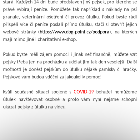
stará. Každých 14 dní bude představen jiný pejsek, pro kterého se
právě vybírají peníze. Pomůžete tak například s náklady na psí
granule, veterinární ošetření či provoz útulku. Pokud byste rádi
přispěli více či peníze poslali přímo útulku, stačí si otevřít jejich
webové stránky (
https://www.dog-point.cz/podpora
), na kterých
mají mimo jiné i charitativní e-shop.
Pokud byste měli zájem pomoci i jinak než finančně, můžete vzít
pejsky třeba jen na procházku a udělat jim tak den veselejší. Další
možností je donést pejskům do útulku nějaké pamlsky či hračky.
Pejskové vám budou vděční za jakoukoliv pomoc!
Kvůli současné situaci spojené s
COVID-19
bohužel nemůžeme
útulek navštěvovat osobně a proto vám nyní nejsme schopni
ukázat pejsky z útulku na videu.