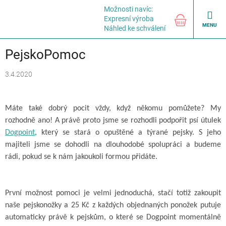
Přejít
Možnosti navíc:
na
NÁKUPNÍ
Expresní výroba
obsah
KOŠÍK
Náhled ke schválení
PejskoPomoc
3.4.2020
Máte také dobrý pocit vždy, když někomu pomůžete? My
rozhodně ano! A právě proto jsme se rozhodli podpořit psí útulek
Dogpoint
, který se stará o opuštěné a týrané pejsky. S jeho
majiteli jsme se dohodli na dlouhodobé spolupráci a budeme
rádi, pokud se k nám jakoukoli formou přidáte.
První možnost pomoci je velmi jednoduchá, stačí totiž zakoupit
naše pejskonožky a 25 Kč z každých objednaných ponožek putuje
automaticky právě k pejskům, o které se Dogpoint momentálně