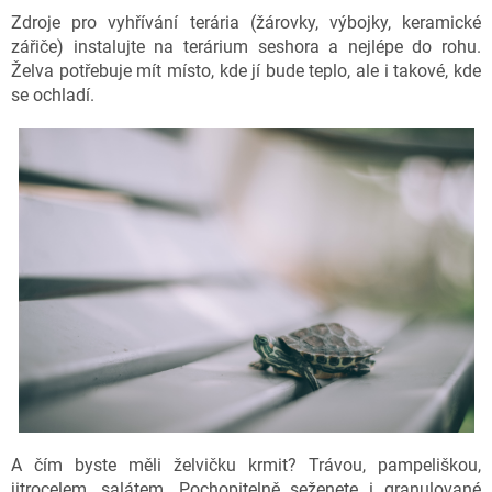
Zdroje pro vyhřívání terária (žárovky, výbojky, keramické
zářiče) instalujte na terárium seshora a nejlépe do rohu.
Želva potřebuje mít místo, kde jí bude teplo, ale i takové, kde
se ochladí.
A čím byste měli želvičku krmit? Trávou, pampeliškou,
jitrocelem, salátem. Pochopitelně seženete i granulované