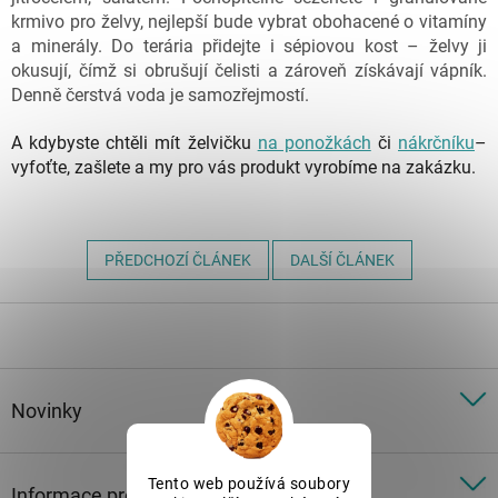
krmivo pro želvy, nejlepší bude vybrat obohacené o vitamíny
a minerály. Do terária přidejte i sépiovou kost – želvy ji
okusují, čímž si obrušují čelisti a zároveň získávají vápník.
Denně čerstvá voda je samozřejmostí.
A kdybyste chtěli mít želvičku
na ponožkách
či
nákrčníku
–
vyfoťte, zašlete a my pro vás produkt vyrobíme na zakázku.
PŘEDCHOZÍ ČLÁNEK
DALŠÍ ČLÁNEK
Z
á
p
a
t
Novinky
í
Tento web používá soubory
Informace pro vás