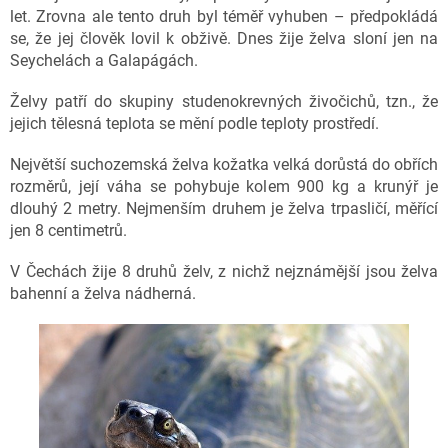
let. Zrovna ale tento druh byl téměř vyhuben – předpokládá
se, že jej člověk lovil k obživě. Dnes žije želva sloní jen na
Seychelách a Galapágách.
Želvy patří do skupiny studenokrevných živočichů, tzn., že
jejich tělesná teplota se mění podle teploty prostředí.
Největší suchozemská želva kožatka velká dorůstá do obřích
rozměrů, její váha se pohybuje kolem 900 kg a krunýř je
dlouhý 2 metry. Nejmenším druhem je želva trpasličí, měřící
jen 8 centimetrů.
V Čechách žije 8 druhů želv, z nichž nejznámější jsou želva
bahenní a želva nádherná.