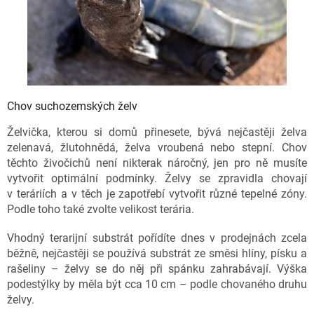
Chov suchozemských želv
Želvička, kterou si domů přinesete, bývá nejčastěji želva
zelenavá, žlutohnědá, želva vroubená nebo stepní. Chov
těchto živočichů není nikterak náročný, jen pro ně musíte
vytvořit optimální podmínky. Želvy se zpravidla chovají
v teráriích a v těch je zapotřebí vytvořit různé tepelné zóny.
Podle toho také zvolte velikost terária.
Vhodný terarijní substrát pořídíte dnes v prodejnách zcela
běžně, nejčastěji se používá substrát ze směsi hlíny, písku a
rašeliny – želvy se do něj při spánku zahrabávají. Výška
podestýlky by měla být cca 10 cm – podle chovaného druhu
želvy.