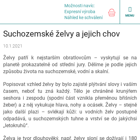
Přejít
Možnosti navíc:
na
NÁKUPNÍ
Expresní výroba
obsah
KOŠÍK
Náhled ke schválení
Suchozemské želvy a jejich chov
10.1.2021
Želvy patří k nejstarším obratlovcům – vyskytují se na
planetě prokazatelně od střední jury. Dělíme je podle jejich
způsobu života na suchozemské, vodní a skalní.
Popisovat vzhled želvy by bylo zajisté plýtvání slovy i vaším
časem, neboť tu zná každý. Tělo je chráněné krunýřem
seshora i zespodu (spodní část vznikla přeměnou břišních
žeber) a z něj vykukuje hlava, nohy a ocásek. Želvy – stejně
jako další plazi – svlékají kůži: u vodních želv postupně
odpadává, u suchozemských tuhne a vrství se do jakýchsi
„letokruhů“.
Želva je tvor dlouhověký, např. želvy sloní se dožívají i 180